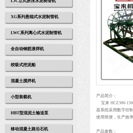
LJC立式挤压水泥制管机
XG系列悬辊式水泥制管机
LWC系列离心式水泥制管机
全自动钢筋滚焊机
绞吸式挖泥船
混凝土搅拌机
产品简介：
小型装载机
宝来
HCZ300-150
器系统采用数字控
HBT型混泥土输送泵
使用简便，生产效
移动混凝土路沿石机
产品参数：