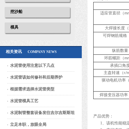
挖沙船
适应管直径（
m
模具
大焊接长度（
可焊钢筋规格
纵筋数量
相关资讯
COMPANY NEWS
环筋螺距（
m
水泥管使用注意以下几点
承插口角
主盘转速（
r/
水泥管该如何修补和后期养护
驱动电机功率
根据需求选择水泥管类型
焊接变压器功率
水泥管模具工艺
水泥制管整套设备发往吉尔吉斯斯坦
产品优势：
1、
该机性能稳
立足本职，放眼全局