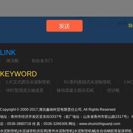
我
LINK
保洁船
铝合金大门
KEYWORD
LJC立式挤压水泥制管机
XG系列悬辊式水泥制管机
LW
HBT型混泥土输送泵
移动混凝土路沿石机
挖沙船
Copyright © 2000-2017,潍坊鑫铼科贸有限责任公司, All Rights Reserved
地址：青州市经济开发区亚东街3337号（老厂地址：山东省青州市驼山路2317号） 电话：053
后：0536-3880718 传 真：0536-3266306 网址：www.shuinizhiguanji.com
水泥制管机|水泥涵管机供应商|青州水泥制管机|水泥制管机械|全自动钢筋骨架滚焊机