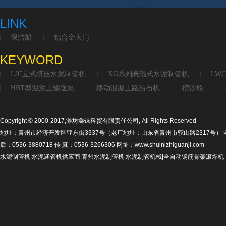
LINK
保洁船
铝合金大门
KEYWORD
LJC立式挤压水泥制管机
XG系列悬辊式水泥制管机
LW
HBT型混泥土输送泵
移动混凝土路沿石机
挖沙船
Copyright © 2000-2017,潍坊鑫铼科贸有限责任公司, All Rights Reserved
地址：青州市经济开发区亚东街3337号（老厂地址：山东省青州市驼山路2317号） 电话：053
后：0536-3880718 传 真：0536-3266306 网址：www.shuinizhiguanji.com
水泥制管机|水泥涵管机供应商|青州水泥制管机|水泥制管机械|全自动钢筋骨架滚焊机