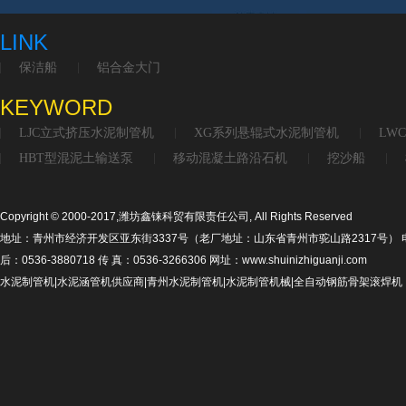
LINK
保洁船
铝合金大门
KEYWORD
LJC立式挤压水泥制管机
XG系列悬辊式水泥制管机
LW
HBT型混泥土输送泵
移动混凝土路沿石机
挖沙船
Copyright © 2000-2017,潍坊鑫铼科贸有限责任公司, All Rights Reserved
地址：青州市经济开发区亚东街3337号（老厂地址：山东省青州市驼山路2317号） 电话：053
后：0536-3880718 传 真：0536-3266306 网址：www.shuinizhiguanji.com
水泥制管机|水泥涵管机供应商|青州水泥制管机|水泥制管机械|全自动钢筋骨架滚焊机