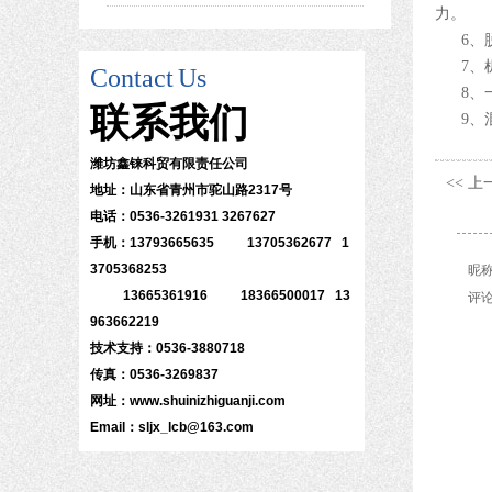
力。
6、
7、
Contact
Us
8、
联系
我们
9、
潍坊鑫铼科贸有限责任公司
<< 
地址：山东省青州市驼山路2317号
电话：0536-3261931 3267627
手机：13793665635 13705362677 1
3705368253
昵
13665361916 18366500017 13
评
963662219
技术支持：0536-3880718
传真：0536-3269837
网址：www.shuinizhiguanji.com
Email：sljx_lcb@163.com