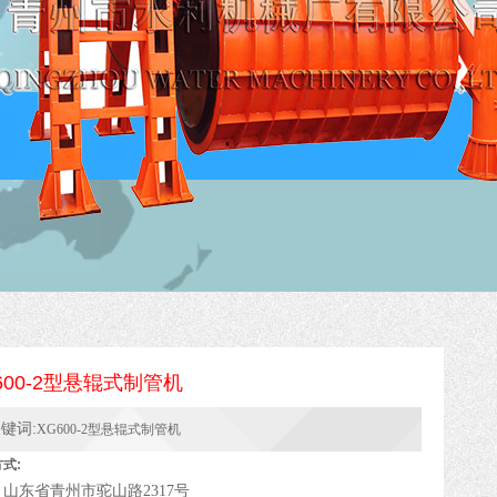
600-2型悬辊式制管机
键词:
XG600-2型悬辊式制管机
式:
山东省青州市驼山路2317号
：