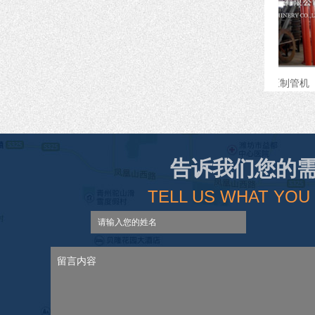
LJC型立式挤压制管机
告诉我们您的
TELL US WHAT YOU
XG1500-4型悬辊式制管机