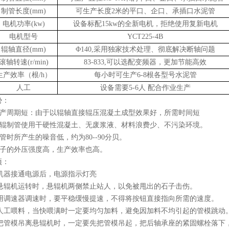
制管长度
(mm)
可生产长度
2
米的平口、企口、承插口水泥管
电机功率
(kw)
设备标配
15kw
的全新电机，拒绝使用复新电机
电机型号
YCT225-4B
辊轴直径
(mm)
Φ
140,
采用独家技术处理、彻底解决断轴问题
滚轴转速
(r/min)
83-833,
可以选配变频器，更加节能高效
生产效率（根
/h
）
每小时可生产
6-8
根各型号水泥管
人工
设备需要
5-6
人 配合作业生产
势：
产周期短：由于以辊轴直接辊压混凝土成型效果好，所需时间短
辊制管使用干硬性混凝土、无废浆液、材料浪费少、不污染环境。
管时所产生的噪音低，约为
80--90
分贝。
子的外压强度高，生产效率也高。
项：
机器接通电源后，电源指示灯亮
悬辊机运转时，悬辊机两侧禁止站人，以免被甩出的石子击伤。
用调速器调速时，要平稳缓慢提速，不得将按钮直接指向所需的速度。
人工喂料，当快喂满时一定要均匀加料，避免因加料不均引起的管模跳动
把管模吊离悬辊机时，一定要先把管模吊起，把后轴承座的紧固螺栓落下