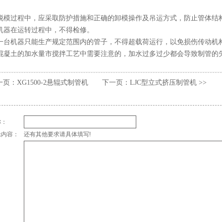
脱模过程中，应采取防护措施和正确的卸模操作及吊运方式，防止管体结
机器在运转过程中，不得检修。
一台机器只能生产规定范围内的管子，不得超载荷运行，以免损伤传动机
混凝土的加水量市搅拌工艺中需要注意的，加水过多过少都会导致制管的
上一页：
XG1500-2悬辊式制管机
下一页：
LJC型立式挤压制管机
>>
称：
论内容：
还有其他要求请具体填写!