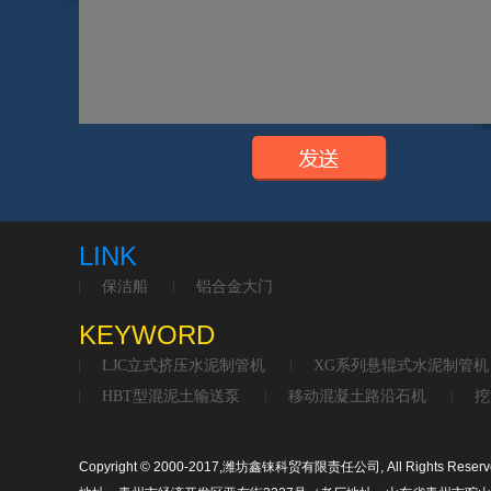
LINK
保洁船
铝合金大门
KEYWORD
LJC立式挤压水泥制管机
XG系列悬辊式水泥制管机
HBT型混泥土输送泵
移动混凝土路沿石机
挖
Copyright © 2000-2017,潍坊鑫铼科贸有限责任公司, All Rights Reserv