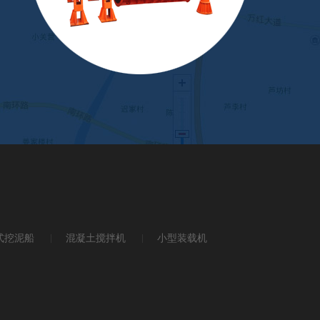
式挖泥船
混凝土搅拌机
小型装载机