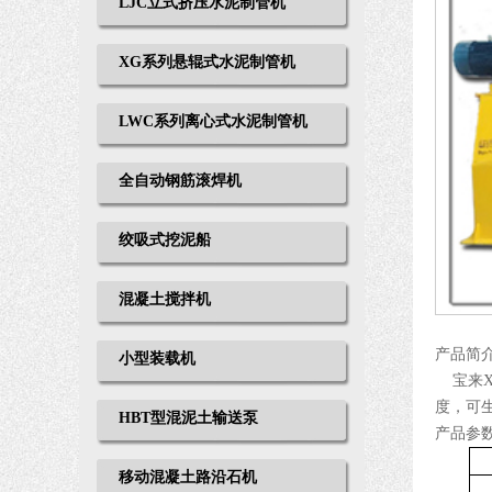
LJC立式挤压水泥制管机
XG系列悬辊式水泥制管机
LWC系列离心式水泥制管机
全自动钢筋滚焊机
绞吸式挖泥船
混凝土搅拌机
产品简
小型装载机
宝来
度，可
HBT型混泥土输送泵
产品参
移动混凝土路沿石机