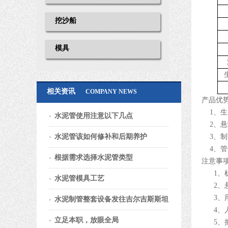
挖沙船
模具
相关资讯
COMPANY NEWS
产品优
1
、生
水泥管使用注意以下几点
2
、悬
水泥管该如何修补和后期养护
3
、制
4
、管
根据需求选择水泥管类型
注意事
1、
水泥管模具工艺
2、
3、
水泥制管整套设备发往吉尔吉斯斯坦
4、
立足本职，放眼全局
5、