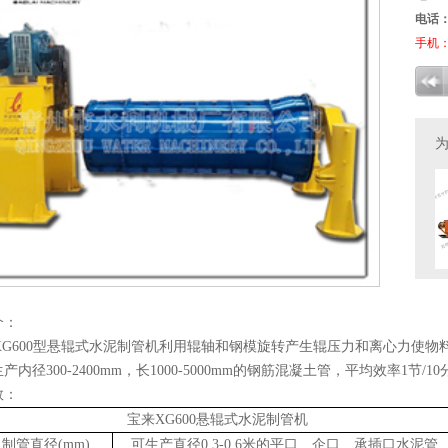
电话
手机
1
2
3
介：
XG600
型悬辊式水泥制管机利用辊轴和钢模旋转产生辊压力和离心力使物
生产内径
300-2400mm
，长
1000-5000mm
的钢筋混凝土管，平均效率
1
节
/10
数：
宝来
XG600
悬辊式水泥制管机
制管直径
(mm)
可生产直径
0.3-0.6
米的平口、企口、承插口水泥管