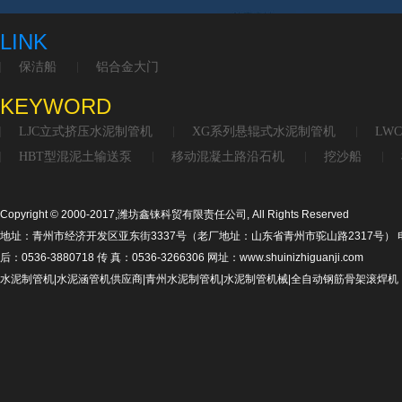
LINK
保洁船
铝合金大门
KEYWORD
LJC立式挤压水泥制管机
XG系列悬辊式水泥制管机
LW
HBT型混泥土输送泵
移动混凝土路沿石机
挖沙船
Copyright © 2000-2017,潍坊鑫铼科贸有限责任公司, All Rights Reserved
地址：青州市经济开发区亚东街3337号（老厂地址：山东省青州市驼山路2317号） 电话：053
后：0536-3880718 传 真：0536-3266306 网址：www.shuinizhiguanji.com
水泥制管机|水泥涵管机供应商|青州水泥制管机|水泥制管机械|全自动钢筋骨架滚焊机