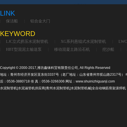
LINK
保洁船
铝合金大门
KEYWORD
LJC立式挤压水泥制管机
XG系列悬辊式水泥制管机
LW
HBT型混泥土输送泵
移动混凝土路沿石机
挖沙船
Copyright © 2000-2017,潍坊鑫铼科贸有限责任公司, All Rights Reserved
地址：青州市经济开发区亚东街3337号（老厂地址：山东省青州市驼山路2317号） 电话：053
后：0536-3880718 传 真：0536-3266306 网址：www.shuinizhiguanji.com
水泥制管机|水泥涵管机供应商|青州水泥制管机|水泥制管机械|全自动钢筋骨架滚焊机