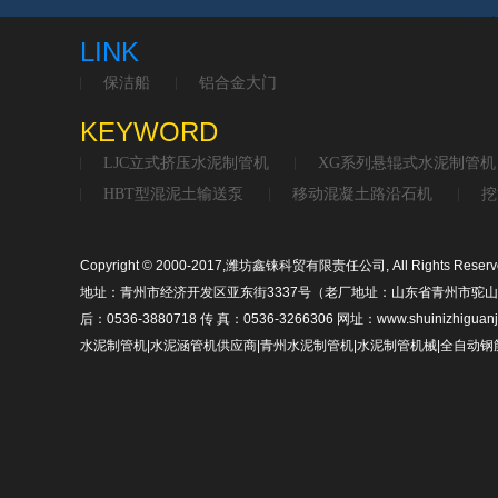
LINK
保洁船
铝合金大门
KEYWORD
LJC立式挤压水泥制管机
XG系列悬辊式水泥制管机
HBT型混泥土输送泵
移动混凝土路沿石机
挖
Copyright © 2000-2017,潍坊鑫铼科贸有限责任公司, All Rights Reserv
地址：青州市经济开发区亚东街3337号（老厂地址：山东省青州市驼山路2317号
后：0536-3880718 传 真：0536-3266306 网址：www.shuinizhiguanj
水泥制管机|水泥涵管机供应商|青州水泥制管机|水泥制管机械|全自动