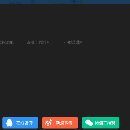
式挖泥船
混凝土搅拌机
小型装载机