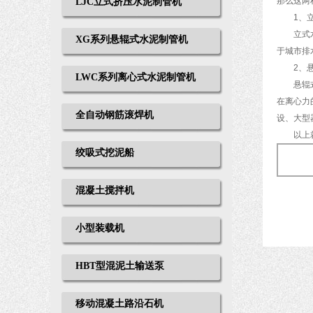
那么这两
LJC立式挤压水泥制管机
1、立
立式水泥
XG系列悬辊式水泥制管机
于城市排
2、悬
LWC系列离心式水泥制管机
悬辊式水
在离心力
全自动钢筋滚焊机
设、大型
以上就是
绞吸式挖泥船
混凝土搅拌机
小型装载机
HBT型混泥土输送泵
移动混凝土路沿石机