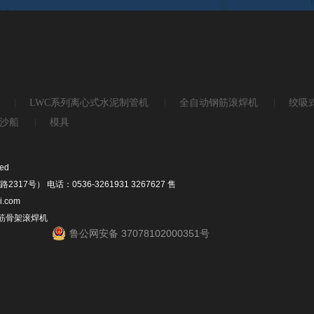
LWC系列离心式水泥制管机
全自动钢筋滚焊机
绞吸
沙船
模具
ed
） 电话：0536-3261931 3267627 售
i.com
钢筋骨架滚焊机
鲁公网安备 37078102000351号